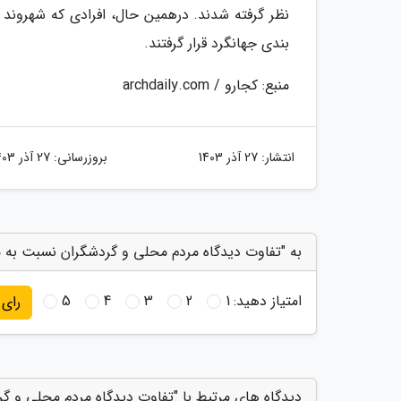
نظر گرفته شدند. درهمین حال، افرادی که شهرون
بندی جهانگرد قرار گرفتند.
منبع: کجارو / archdaily.com
انتشار:
27 آذر 1403
بروزرسانی:
27 آذر 1403
به "تفاوت دیدگاه مردم محلی و گردشگران نسبت به مق
امتیاز دهید:
1
2
3
4
5
رای
دیدگاه های مرتبط با "تفاوت دیدگاه مردم محلی و گ