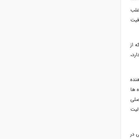
اغلب
فیت
 از
دم محلی و جهانگردان (Locals and Tourists) نام دارد،
نده
 ها
 اصلی
لیت
 در