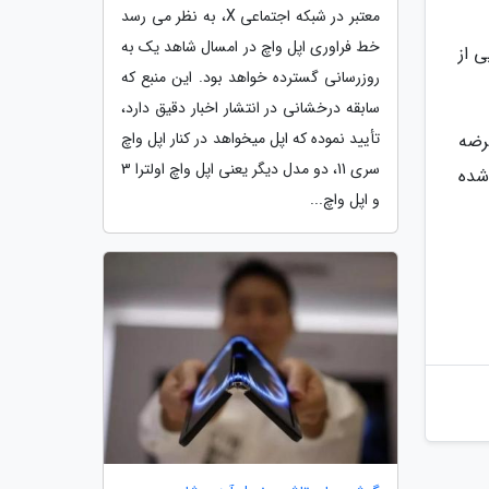
معتبر در شبکه اجتماعی X، به نظر می رسد
خط فراوری اپل واچ در امسال شاهد یک به
اه) شاهد رونمایی از
روزرسانی گسترده خواهد بود. این منبع که
سابقه درخشانی در انتشار اخبار دقیق دارد،
تأیید نموده که اپل میخواهد در کنار اپل واچ
 که مدل های نسل بعدی مک بوک ایر با تراشه های M3 تا اوایل سال 2024 عرضه
سری 11، دو مدل دیگر یعنی اپل واچ اولترا 3
20 یا 2025 برنامه ریزی شده
و اپل واچ...