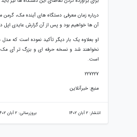
برای برآورده کردن تقاضای این دستگاه ها نیز باید 
آن ها خواهیم بود و پس از آن گزارش عایدی اپل در روز 2 نوامبر (11 آبان) اعلام خو
است.
227227
منبع: خبرآنلاین
انتشار:
2 آبان 1402
بروزرسانی:
2 آبان 1402