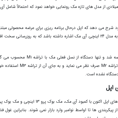
 میلادی از مدل های تازه مک رونمایی خواهد نمود که احتمالاً شامل آ
در تازهترین شماره از خبرنامه Power On خود شرح می دهد که اپل درحال برنامه ریزی برای عرضه محصولی مب
مک در اواخر ماه جاری میلادی است که می تواند به مدل 24 اینچی آی مک اشاره داشته باشد که به روزرسانی سخت
مدل فعلی آی مک (تصویر بالا) در آوریل 2021 عرضه شد و تنها دستگاه از نسل فعلی مک با ت
گرمن بارها گفته است که اپل برای این دستگاه از تراشه M2 صرف نظر می نماید و به جای
 دستگاه نشده است.
 اپل
ز پیکربندی ها تا اواسط نوامبر وارد بازار نمی شوند. بنابراین غول فن