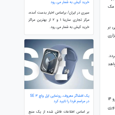
خرید کیش به شمار می رود
ی مک
سیری در ایران/ براساس اخبار بدست آمده،
مرکز تجاری سارینا 1 و 2 از بهترین مراکز
تنی بر
خرید کیش به شمار می رود.
 افزاری
راشه M1 محسوب می گردد.
 آن از تراشه M3 استفاده خواهد
یک افشاگر معروف، رونمایی اپل واچ SE 3
گزارش بلومبرگ بعلاوه اشاره می نماید که فروشگاه های اپل اکنون با کمبود آی مک، مک بوک پرو 13 اینچی و مک بوک پرو 14
در مراسم فردا را تایید کرد
اوری
بر اساس اطلاعات فاش شده از یک منبع