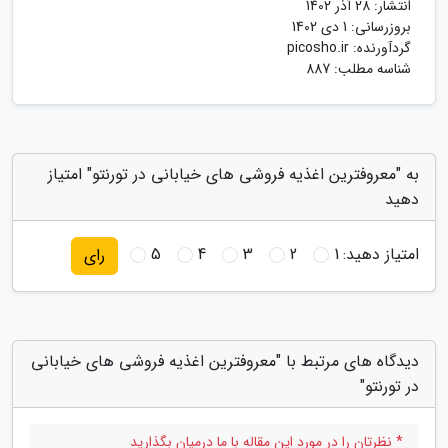
انتشار:
28 آذر 1402
بروزرسانی:
1 دی 1402
گردآورنده:
picosho.ir
شناسه مطلب: 887
به "معروفترین اغذیه فروشی های خیابانی در تورنتو" امتیاز
دهید
امتیاز دهید:
1
2
3
4
5
رای
دیدگاه های مرتبط با "معروفترین اغذیه فروشی های خیابانی
در تورنتو"
* نظرتان را در مورد این مقاله با ما درمیان بگذارید