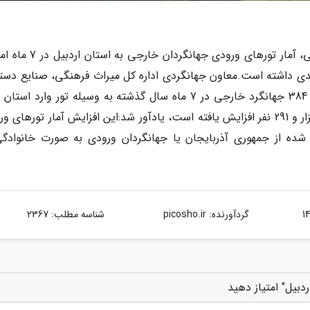
براساس گزارش مدیریت گذرنامه فرماندهی انتظامی، آمار تورهای ورودی جها
 مدت مشابه سال گذشته افزایش 40 درصدی داشته است.معاون جهانگردی اداره کل میراث فرهنگی، صنایع د
جهانگردی استان اردبیل با اشاره به اینکه 12هزار و 384 جهانگرد خارجی در 7 ماه سال گذشته به وسیله تور وارد
بودند که این تعداد در مدت مشابه امسال به 17 هزار و 291 نفر افزایش یافته است، یادآور شد:این افزایش آمار تورها
ده از جمهوری آذربایجان یا جهانگردان ورودی به صورت خانوادگی
گردآورنده:
picosho.ir
شناسه مطلب: 2367