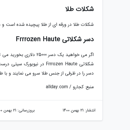
شکلات طلا
شکلات طلا در ورقه ای از طلا پیچیده شده است و 
دسر شکلاتی Frrrozen Haute
اگر می خواهید یک دسر 00
دسر را در ظرفی از جنس طلا سرو می نمایند و با طلای 18 عیار دور آن را می پوشانند. روی دسر نیز ذرات طلا م
منبع: کجارو / allday.com
انتشار:
21 بهمن 1400
بروزرسانی:
21 بهمن 1400