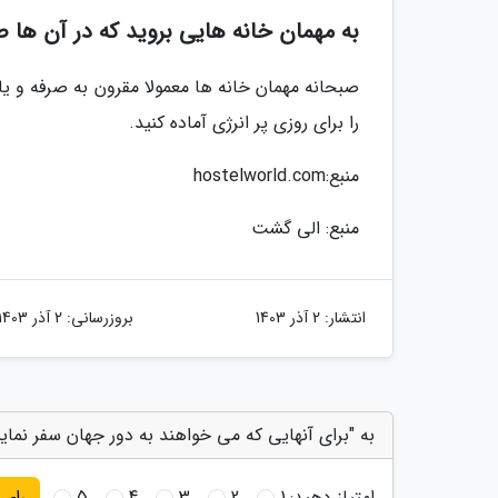
به مهمان خانه هایی بروید که در آن ها 
صبحانه مهمان خانه ها معمولا مقرون به صرفه و یا 
را برای روزی پر انرژی آماده کنید.
منبع:hostelworld.com
منبع: الی گشت
انتشار:
2 آذر 1403
بروزرسانی:
2 آذر 1403
به "برای آنهایی که می خواهند به دور جهان سفر نماین
امتیاز دهید:
1
2
3
4
5
رای