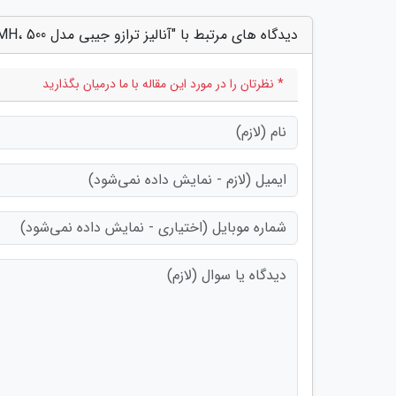
دیدگاه های مرتبط با "آنالیز ترازو جیبی مدل MH، 500؛ مناسب کارهای سبک"
* نظرتان را در مورد این مقاله با ما درمیان بگذارید