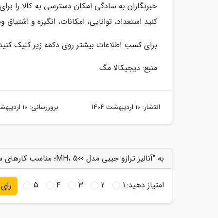
خبرنگاران به سادگی امکان دسترسی به کالا را برای 
کنید استعداد، توانایی، امکانات، انگیزه و اشتیاق و
برای کسب اطلاعات بیشتر روی دکمه زیر کلیک کنید
منبع: دیجیکالا مگ
انتشار:
10 اردیبهشت 1404
بروزرسانی:
10 اردیبهشت 1404
به "آنالیز ترازو جیبی مدل MH، 500؛ مناسب کارهای سبک" امتیاز دهید
امتیاز دهید:
1
2
3
4
5
رای