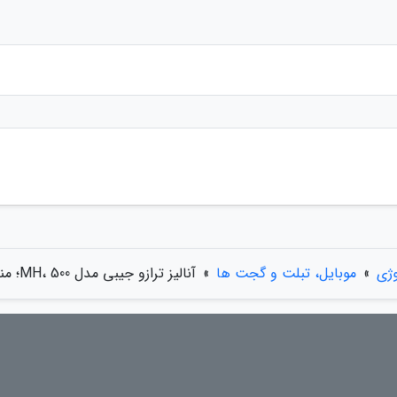
وژی
»
موبایل، تبلت و گجت ها
»
آنالیز ترازو جیبی مدل MH، 500؛ مناسب کارهای سبک