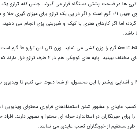
اتری ها در قسمت پشتی دستگاه قرار می گیرند. جنس کفه ترازو یک و
نازک از جنس فلز است. دقت میزان گیری این ترازوی جیبی 0/1 گرم است و اگر در پی یک ترازو برای میزان گیری طلا 
دد؛ اما اگر کارهای هنری یا کیک و شیرینی پزی انجام می دهید، تر
نکته مهمی که باید بدانید این است که این ترازو فقط تا 500 گرم را وزن کشی می نماید.
فشار دادن دکمه Units می توانید وزن را در واحدهای مختلف ببینید. پایه های کوچکی هم در 4 طرف ترازو ق
برای آنالیز بهتر و دقیق تر ترازو جیبی مدل MH-500 و آشنایی بیشتر با این محصول، از شما دعوت می کنیم تا ویدیوی ب
، کسب عایدی و مشهور شدن استعدادهای فراوری محتوای ویدیویی ا
ا برای خبرنگاران در استاندارد حرفه ای محتوا و تصویر دارند. افراد 
 به طور مستقیم از خبرنگاران کسب عایدی می نمایند.