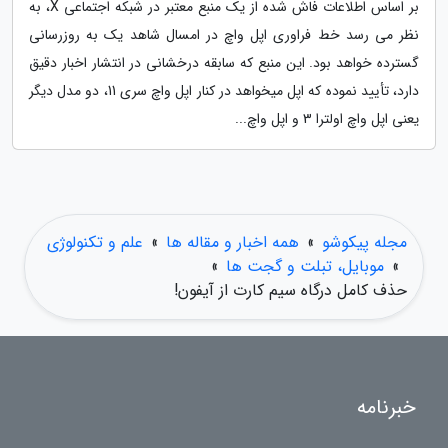
بر اساس اطلاعات فاش شده از یک منبع معتبر در شبکه اجتماعی X، به
نظر می رسد خط فراوری اپل واچ در امسال شاهد یک به روزرسانی
گسترده خواهد بود. این منبع که سابقه درخشانی در انتشار اخبار دقیق
دارد، تأیید نموده که اپل میخواهد در کنار اپل واچ سری 11، دو مدل دیگر
یعنی اپل واچ اولترا 3 و اپل واچ...
مجله پیکوشو
»
همه اخبار و مقاله ها
»
علم و تکنولوژی
»
موبایل، تبلت و گجت ها
»
حذف کامل درگاه سیم کارت از آیفون!
خبرنامه