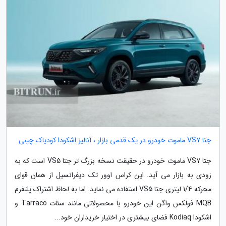
جتا VS7 ماموت خودرو در یک قدمی بازار ، آنالیز اشکودا کودیاک چینی
جتا VS7 ماموت خودرو در حقیقت نسخه بزرگ تر جتا VS5 است که به
زودی به بازار می آید. این کراس اوور تک دیفرانسیل از همان قوای
محرکه 1/4 لیتری جتا VS5 استفاده می نماید. اما به لحاظ اشتراک پلتفرم
MQB فولکس واگن این خودرو با محصولاتی مانند سئات Tarraco و
اشکودا Kodiaq فضای بیشتری در اختیار خریداران خود...