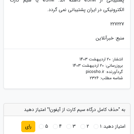
پشتیبانی از eSIM داشته اند. eSIM یا سیم کارت
الکترونیکی در ایران پشتیبانی نمی گردد.
227227
منبع: خبرآنلاین
انتشار:
20 اردیبهشت 1403
بروزرسانی:
20 اردیبهشت 1403
گردآورنده:
picosho.ir
شناسه مطلب: 2326
به "حذف کامل درگاه سیم کارت از آیفون!" امتیاز دهید
امتیاز دهید:
1
2
3
4
5
رای