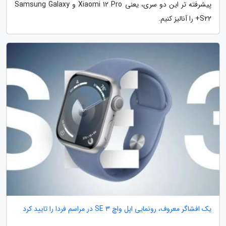
پیشرفته تر این دو سری، یعنی Xiaomi 12 Pro و Samsung Galaxy
S22+ را آنالیز کنیم.
یک افشاگر معروف، رونمایی اپل واچ SE 3 در مراسم فردا را تایید کرد