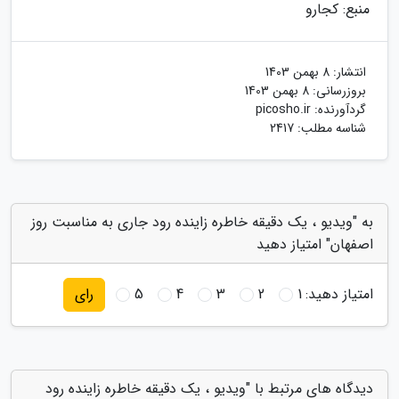
منبع: کجارو
انتشار:
8 بهمن 1403
بروزرسانی:
8 بهمن 1403
گردآورنده:
picosho.ir
شناسه مطلب: 2417
به "ویدیو ، یک دقیقه خاطره زاینده رود جاری به مناسبت روز
اصفهان" امتیاز دهید
امتیاز دهید:
1
2
3
4
5
رای
دیدگاه های مرتبط با "ویدیو ، یک دقیقه خاطره زاینده رود