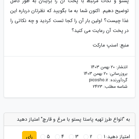
پستو و نکات مرتبط با پخت آن را برایتان به طور کامل
توضیح دهیم. اکنون شما به ما بگویید که نظرتان درباره این
غذا چیست؟ اولین بار آن را کجا تست کردید و چه نکاتی را
در پخت آن رعایت می کنید؟
منبع: اسنپ مارکت
انتشار:
20 بهمن 1403
بروزرسانی:
20 بهمن 1403
گردآورنده:
picosho.ir
شناسه مطلب: 2423
به "انواع طرز تهیه پاستا پستو با مرغ و قارچ" امتیاز دهید
امتیاز دهید:
1
2
3
4
5
رای