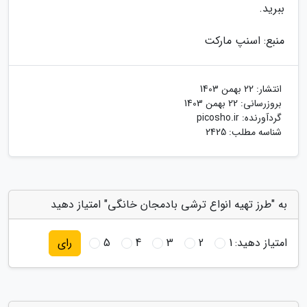
ببرید.
منبع: اسنپ مارکت
انتشار:
22 بهمن 1403
بروزرسانی:
22 بهمن 1403
گردآورنده:
picosho.ir
شناسه مطلب: 2425
به "طرز تهیه انواع ترشی بادمجان خانگی" امتیاز دهید
امتیاز دهید:
1
2
3
4
5
رای