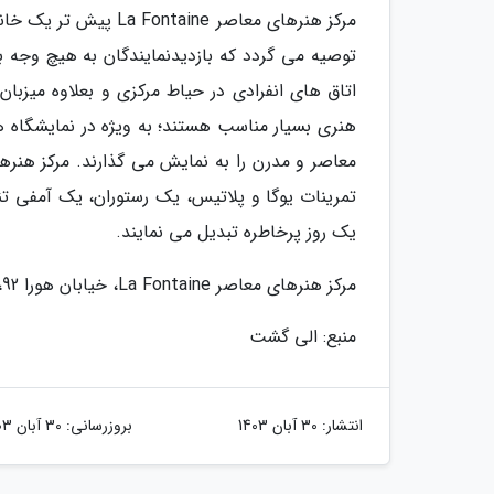
مرکز هنرهای معاصر ine
توصیه می گردد که بازدیدنمایندگان به هیچ وجه ب
اتاق های انفرادی در حیاط مرکزی و بعلاوه میزبان
هنری بسیار مناسب هستند؛ به ویژه در نمایشگاه ه
تمرینات یوگا و پلاتیس، یک رستوران، یک آمفی تئا
یک روز پرخاطره تبدیل می نمایند.
مرکز هنرهای معاصر La Fontaine، خیابان هورا 92، جاده 646، منامه، بحرین
منبع: الی گشت
انتشار:
30 آبان 1403
بروزرسانی:
30 آبان 1403