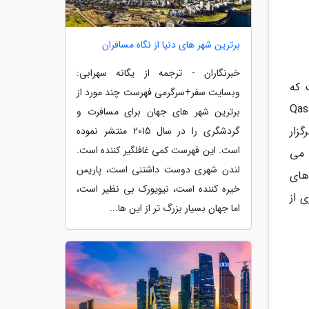
برترین شهر های دنیا از نگاه مسافران
خبرنگاران - ترجمه از یگانه سهرابی:
 که
وبسایت سفر+سرگرمی فهرست چند مورد از
یشین شاملTarafa Bin Al Warda بوده که افتتاحیه کتاب نو Qassim
برترین شهر های جهان برای مسافرت و
Mohamm) نیز در آن برگزار
گردشگری را در سال 2015 منتشر نموده
است. این فهرست کمی غافلگیر کننده است.
 می
لندن شهری دوست داشتنی است، پاریس
 های
خیره کننده است، نیویورک بی نظیر است،
 از
اما جهان بسیار بزرگ تر از این ها...