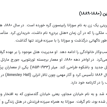
188)
داستان هتل گلدستون با داستان استقامت و کارآفرین
، ملکی را که در آن زمان «هتل بردی» نام داشت، خریداری کرد. متأسفا
‌وکار خانوادگی را ادامه دهد. او مدیریت هتل موجود را بر عهده گرف
آن را به عنوان یک "خانه یک دلاری در روز" تبلیغ می‌کرد. در اواخر دهه 1880، او معمار برجسته تورنتویی، جورج 
(George Martell Miller)، را مأمور کرد تا یک هتل جدید و باشکوه طراحی کند. میلر (1933-1854) یکی
سرشناس آن دوره بود که دفتر معماری خود را در سال 1886 تأسیس
ا در کارنامه خود دارد.
ید بین سال‌های 1889 و 1890 ساخته شد و به نام خیابان مجاور، یعنی خیابان گلدستون که به افتخار و
 شده بود، نام گرفت. سوزانا به همراه سیزده فرزندش در هتل زندگی و آ