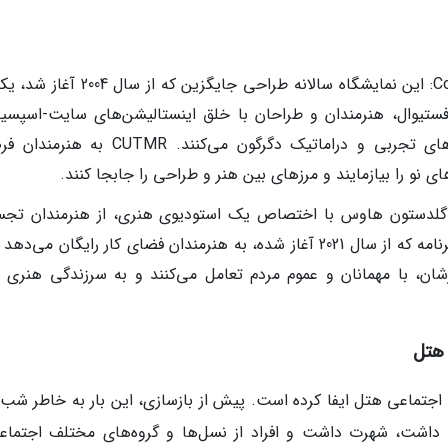
فستیوال "Come Up To My Room" (CUTMR): این نمایشگاه سالانه طراحی جایگزین که ا
تیوال، هنرمندان و طراحان با خلق اینستالیشن‌های سایت-اسپسی
(site-specific)، فضاهای هتل را به شیوه‌های تجربی و دراماتیک دگرگون می‌کنند. TMR
 نو را بیازمایند و مرزهای بین هنر و طراحی را جابجا کنند.
امه هنرمند مقیم (Artist-in-Residence): گلدستون هاوس با اختصاص یک استودیوی هنری، از هنرمندان 
برای اقامت‌های سه‌ماهه دعوت می‌کند. این برنامه که از سال 2021 آغاز شده، به هنرمندان فضای کار رایگان می‌
ثارشان، با مهمانان و عموم مردم تعامل می‌کنند و به سرزندگی هنری 
 هتل
ی حیاتی در هویت اجتماعی هتل ایفا کرده است. پیش از بازسازی، این بار به خاطر شب
‌ای‌اش که نزدیک به 15 سال ادامه داشت، شهرت داشت و افراد از نسل‌ها و گروه‌های مختلف اجتما