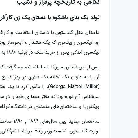
نگاهی به تاریخچه پرفراز و نشیب
تولد یک بنای باشکوه با دستان یک زن کارآفرین (1880-9
او، نیکسون رابینسون که یک هتلدار و آبجوساز بود
نیکسون اندکی پس از خرید ملک در ژوئیه 1880 به طور ناگهانی درگذشت و سوزانا را با سیزده فرزند تنها گذاشت.
پس از این فقدان، سوزانا شجاعانه تصمیم گرفت کسب
ویکتوریا و ساختمان‌های متعددی در دانشگاه گوئلف ر
ساختمان جد
اوارت گلدستون، نخست‌وزیر وقت بریتانیا نام‌گذاری