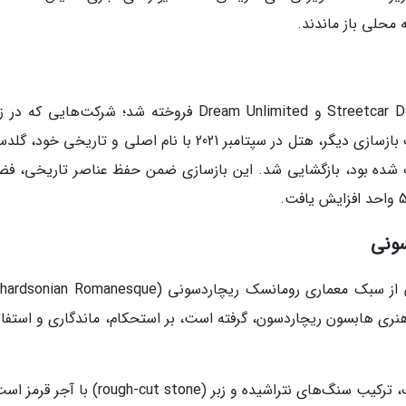
 محلی باز ماندند.
در مارس 2020، هتل به شرکت‌های Streetcar Developments و Dream Unlimited فروخته شد؛ شرکت‌هایی 
بازسازی پروژه‌های تاریخی شهرت دارند. پس از یک بازسازی دیگر، هتل در سپتامبر 2021 با نام اصلی و تاریخی 
شده بود، بازگشایی شد. این بازسازی ضمن حفظ عناصر تاریخی، فض
ونی
هنری هابسون ریچاردسون، گرفته است، بر استحکام، ماندگاری و استفاده
نمای سنگی و آجری: مشخصه اصلی این سبک، ترکیب سنگ‌های نتراشیده و زبر (ough-cut stone