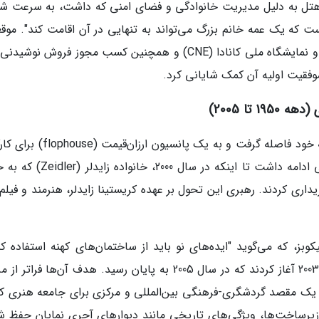
. هتل به دلیل مدیریت خانوادگی و فضای امنی که داشت، به سرعت ش
ست که یک عمه خانم بزرگ می‌تواند به تنهایی در آن اقامت کند". موق
استراتژیک هتل در نزدیکی ایستگاه قطار پارک‌دیل و نمایشگاه ملی کانادا (CNE) و همچنین کسب مجوز فروش ن
 موفقیت اولیه آن کمک شایانی کرد.
 تا 2005)
در اواسط قرن بیستم، هتل گلدستون از شکوه اولیه خود فاصله گرفت و به یک پانسیون 
و افراد حاشیه‌نشین تبدیل شد. این روند فرسایشی ادامه داشت تا اینکه در سال 2000
اری کردند. رهبری این تحول بر عهده کریستینا زایدلر، هنرمند و فیلم‌
بز، که می‌گوید "ایده‌های نو باید از ساختمان‌های کهنه استفاده کنن
خانواده زایدلر فرآیند بازسازی گسترده‌ای را از سال 2003 آغاز کردند که در سال 2005 به پایان رسید. هدف آن‌ها ف
ه یک مقصد گردشگری-فرهنگی بین‌المللی و مرکزی برای جامعه هنری کان
زیرساخت‌ها، ویژگی‌های تاریخی مانند دیوارهای آجری نمایان حفظ ش