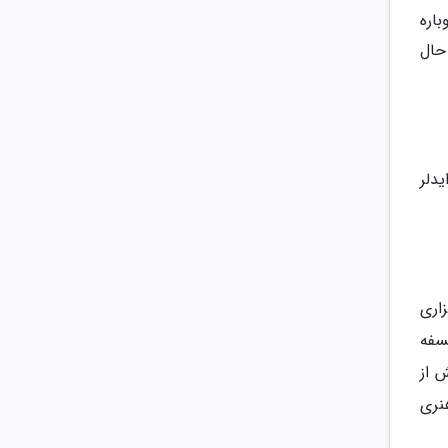
ا متروکه و پشت دیوار پنهان شده بود، در جریان بازسازی سال 2005 دوباره
حال
دلر
رگزاری
د. این فلسفه
از بیش از
4 اتاق دارای آثار هنری