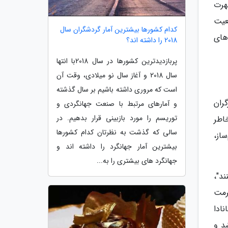
هرت
عیت
کدام کشورها بیشترین آمار گردشگران سال
وشیدنی‌های
2018 را داشته اند؟
پربازدیدترین کشورها در سال 2018با انتها
سال 2018 و آغاز سال نو میلادی، وقت آن
است که مروری داشته باشیم بر سال گذشته
ارزان‌قیمت (flophouse) برای کارگران
و آمارهای مرتبط با صنعت جهانگردی و
توریسم را مورد بازبینی قرار بدهیم. در
، خانواده زایدلر (Zeidler) که به خاطر
سالی که گذشت به نظرتان کدام کشورها
ساز،
بیشترین آمار جهانگرد را داشته اند و
جهانگرد های بیشتری را به...
د"،
راتر از مرمت
ادا
د و