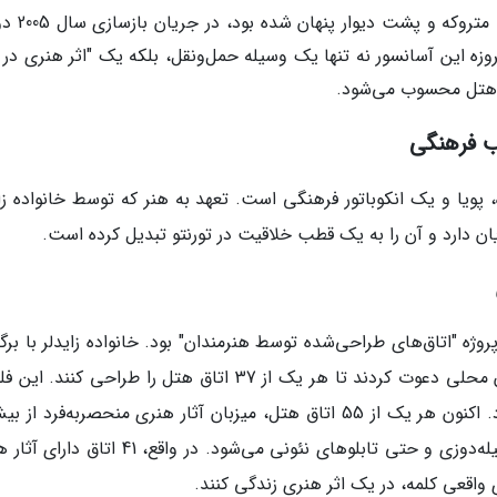
اهمیت فرهنگی: این آسانسور که برای سال‌ه
وزه این آسانسور نه تنها یک وسیله حمل‌ونقل، بلکه یک "اثر هنری در 
ر هتل محسوب می‌شود.
ب فرهنگی
یا و یک انکوباتور فرهنگی است. تعهد به هنر که توسط خانواده زای
ن دارد و آن را به یک قطب خلاقیت در تورنتو تبدیل کرده است.
 از نوآورانه‌ترین جنبه‌های بازسازی سال 2005، پروژه "اتاق‌های طراحی‌شده توسط هنرمندان" بود. خانواده زایدلر با ب
یک رقابت عمومی، از هنرمندان، طراحان و معماران محلی دعوت کردند تا هر یک از 37 اتاق هتل را طراحی کنن
در بازسازی 2021 نیز ادامه یافت و گسترش پیدا کرد. اکنون هر یک از 55 اتاق هتل، میزبان آثار هنری منحصربه‌فرد 
50 هنرمند محلی تورنتو است که شامل نقاشی، ملیله‌دوزی و حتی تابلوهای نئونی می‌شود. در واقع، 1
واقعی کلمه، در یک اثر هنری زندگی کنند.