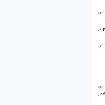
این
 در
نای
صب گردیده است. این
ه شمار