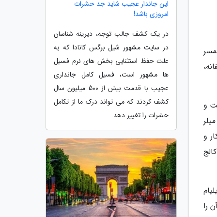
این جاندار عجیب شاید جد حشرات
امروزی باشد!
در یک کشف جالب توجه، دیرینه شناسان
در سایت مشهور شیل برگس کانادا که به
ی یک زن به نام سوزانا رابینسون گره خورده است. در سال 1880، همسر
علت حفظ استثنایی بخش های نرم فسیل
نه،
ها مشهور است، فسیل کامل جانداری
عجیب با قدمت بیش از 500 میلیون سال
کشف کردند که می تواند درک ما از تکامل
ت و
حشرات را تغییر دهد.
مارتل میلر
 از معماران پرکار و
 کرد و آثار مهمی چون تالار انزلی (Annesley Hall) در کالج
یلیام
ن را