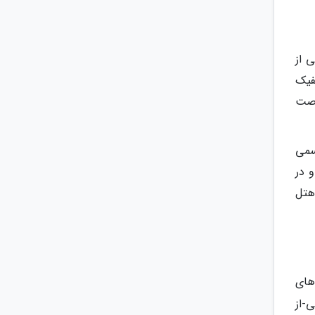
ز سال 2004 آغاز شد، یکی از
فیک
CU به هنرمندان فرصت
تجسمی
دهد و در
هتل
‌های
عی-از