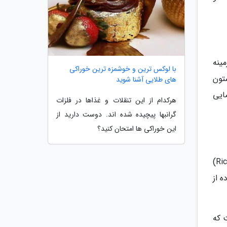
که در زمینه
با لوکس ترین و خوشمزه ترین خوراکی
خود، گلدستون
های طلایی آشنا شوید
ایی
هرکدام از این تنقلات و غذاها در فلزات
گرانبها پیچیده شده اند. دوست دارید از
این خوراکی ها امتحان کنید؟
هتل گلدستون هاوس نمونه‌ای برجسته و درخشان از سبک معماری رومانسک ریچاردسونی (Richardsonian Romanesque)
 از
r) با آجر قرمز است که