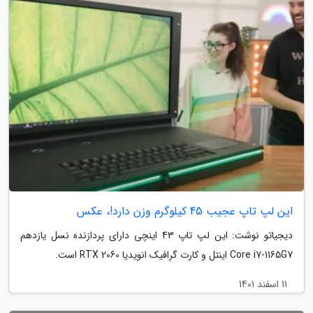
این لپ تاپ عجیب 45 کیلوگرم وزن دارد!، عکس
دیجیاتو نوشت: این لپ تاپ 43 اینچی دارای پردازنده نسل یازدهم
Core i7-1165G7 اینتل و کارت گرافیک انویدیا RTX 2060 است.
11 اسفند 1401